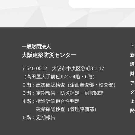
ト
一般財団法人
大阪建築防災センター
新
講
〒540-0012 大阪市中央区谷町3-1-17
財
（高田屋大手前ビル2～4階・6階）
ア
２階：建築確認検査（企画審査部・検査部）
ダ
３階：定期報告・防災評定・耐震関連
４階：構造計算適合性判定
よ
建築確認検査（管理評価部）
関
６階：定期報告