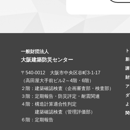
ト
一般財団法人
大阪建築防災センター
新
講
〒540-0012 大阪市中央区谷町3-1-17
財
（高田屋大手前ビル2～4階・6階）
ア
２階：建築確認検査（企画審査部・検査部）
ダ
３階：定期報告・防災評定・耐震関連
４階：構造計算適合性判定
よ
建築確認検査（管理評価部）
関
６階：定期報告