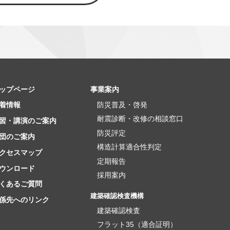
ップページ
事業案内
防災普及・啓発
着情報
耐震診断・改修の相談窓口
習・講演のご案内
防災評定
団のご案内
構造計算適合性判定
クセスマップ
定期報告
ウンロード
採用案内
くあるご質問
建築確認検査機構
係先へのリンク
建築確認検査
フラット35（適合証明）