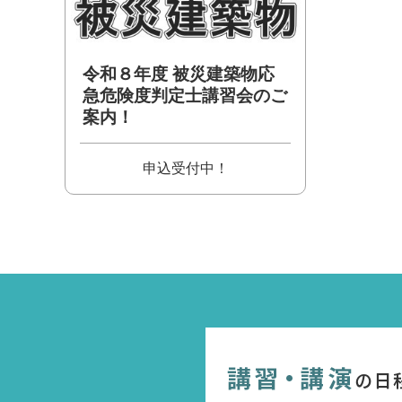
令和８年度 被災建築物応
急危険度判定士講習会のご
案内！
申込受付中！