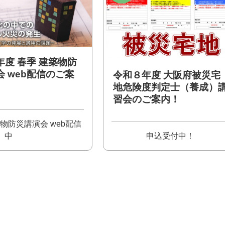
年度 春季 建築物防
会 web配信のご案
令和８年度 大阪府被災宅
地危険度判定士（養成）
習会のご案内！
物防災講演会 web配信
中
申込受付中！